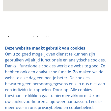
Volg ons op social media
Deze website maakt gebruik van cookies
de KLOKSLAG
is sinds 1989 toonaangevend als het gaat
Om u zo goed mogelijk van dienst te kunnen zijn
om mechaniseren en automatiseren van
gebruiken wij altijd functionele en analytische cookies.
productielijnen voor semi-harde en harde kazen.
Dankzij functionele cookies werkt de website goed. Ze
hebben ook een analytische functie. Zo maken we de
website elke dag een beetje beter. De cookies
bewaren geen persoonsgegevens en zijn dus niet aan
een individu te koppelen. Door op 'Alle cookies
toestaan' te klikken gaat u hiermee akkoord. U kunt
© 2026 De Klokslag Engineering BV.
Alle rechten
uw cookievoorkeuren altijd weer aanpassen. Lees er
voorbehouden.
meer over in ons
privacybeleid
en
cookiebeleid
.