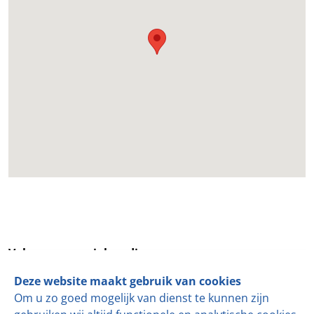
Volg ons op social media
Deze website maakt gebruik van cookies
de KLOKSLAG
is sinds 1989 toonaangevend als het gaat
Om u zo goed mogelijk van dienst te kunnen zijn
om mechaniseren en automatiseren van